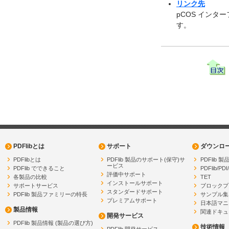
リンク先
pCOS インタ
す。
PDFlibとは
サポート
ダウンロ
PDFlibとは
PDFlib 製品のサポート(保守)サ
PDFlib
ービス
PDFlib でできること
PDFlib/PDI
評価中サポート
各製品の比較
TET
インストールサポート
サポートサービス
ブロックプ
スタンダードサポート
PDFlib 製品ファミリーの特長
サンプル集
プレミアムサポート
日本語マニ
製品情報
関連ドキュ
開発サービス
PDFlib 製品情報 (製品の選び方)
技術情報