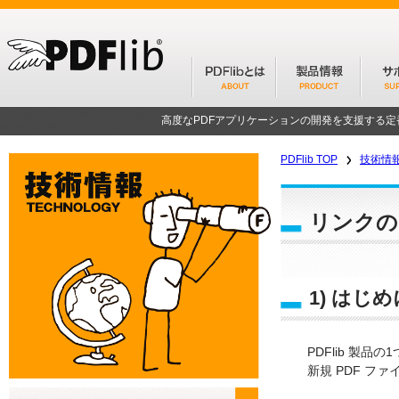
高度なPDFアプリケーションの開発を支援する
PDFlib TOP
技術情
リンクの
1) はじめ
PDFlib 製品
新規 PDF フ