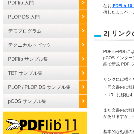
PDFlib 入門
なお
PDFlib
持したままペー
PLOP DS 入門
デモプログラム
2) リン
テクニカルトピック
PDFlib+PD
pCOS インタ
PDFlib サンプル集
能で新規 PD
TET サンプル集
リンクには様々
PLOP / PLOP DS サンプル集
・同文書内に移
・URL に移動
pCOS サンプル集
また文書内の移
がありますが、
基本的な処理の