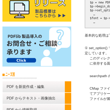
  $p = new PDF
  $p->begin_do
  $p->set_opt
    …

  $font = $p-
基本的な処理は
① set_opti
定しています。
このディレ
に依存する
searchp
PDF を新規作成・編集
CMap ファ
てアプリケー
PDF からテキスト・画像抽出
ファイルが展
PDF から情報取得