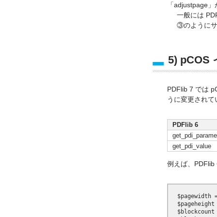
「adjustpa
一般には P
③のように
5) pC
PDFlib 7
うに変更されて
PDFlib 6
get_pdi_parame
get_pdi_value
例えば、PDFli
  $pagewidth 
  $pageheight
  $blockcount