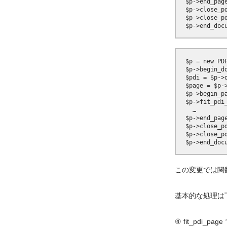
  $p->end_page
  $p->close_pd
  $p->close_pd
  $p = new PDF
  $p->begin_do
  $pdi = $p->o
  $page = $p->
  $p->begin_p
  $p->fit_pdi
    …

  $p->end_page
  $p->close_pd
  $p->close_pd
この変更では関
基本的な処理は
④ fit_pdi_