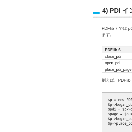
4) PDI
PDFlib 7 
ます。
PDFlib 6
close_pdi
open_pdi
place_pdi_page
例えば、PDFli
  $p = new PDF
  $p->begin_do
  $pdi = $p->o
  $page = $p->
  $p->begin_pa
  $p->place_pd
    …
