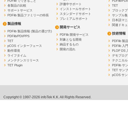
PDFlib でできること
PDFlib/PDI
評価中サポート
各製品の比較
TET
インストールサポート
サポートサービス
ブロックプ
スタンダードサポート
PDFlib 製品ファミリーの特長
サンプル集
プレミアムサポート
日本語マニ
製品情報
関連ドキュ
開発サービス
PDFlib 製品情報 (製品の選び方)
技術情報
PDFlib 開発サービス
PDFlib/PDI/PPS
対象となる開発
TET
PDFlib 
納品するもの
pCOS インターフェース
PDFlib 入
開発の流れ
動作環境
PLOP DS
ライフタイム
デモプログ
メンテナンスリリース
テクニカル
TET Plugin
PDFlib 
TET サン
pCOS サ
Copyright © 1997-2026 infoTek K.K. All Rights Reserved.