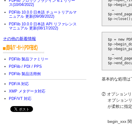
  $p->open_fil
PDFlib ブロックプラグイン 6.1 リリー
ス(10/04/2022)
  $p->begin_pa
    …

PDFlib 10.0.0 日本語 チュートリアルマ
  $p->end_page
ニュアル 更新(09/08/2022)
PDFlib 10.0.0 日本語 API リファレンス
マニュアル 更新(08/17/2022)
その他の新着情報
  $p = new PDF
  $p->begin_d
  $p->begin_p
    …

  $p->end_pag
PDFlib 製品ファミリー
  $p->end_doc
PDFlib / PDI / PPS
PDFlib 製品活用例
基本的な処理は
PDF/A 対応
XMP メタデータ対応
② オプション
PDF/VT 対応
オプションリ
が柔軟に指
begin_x