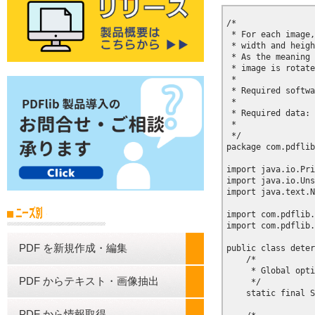
/*

 * For each image,
 * width and heigh
 * As the meaning 
 * image is rotate
 * 

 * Required softwa
 * 

 * Required data: 
 * 

 */

package com.pdflib
import java.io.Pri
import java.io.Uns
import java.text.N
import com.pdflib.
import com.pdflib.
PDF を新規作成・編集
public class deter
    /*

     * Global opti
PDF からテキスト・画像抽出
     */

    static final S
PDF から情報取得