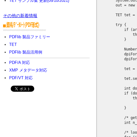
        System.out
TET サンプル集 更新(05/10/2021)
        out = new 
        TET tet = 
その他の新着情報
        try {

            if (ar
                th
PDFlib 製品ファミリー
            }

TET
            Number
PDFlib 製品活用例
            dpiFor
            dpiFor
PDF/A 対応
            tet = 
XMP メタデータ対応
PDF/VT 対応
            tet.se
            int do
            if (do
                th
                  
            }

            /* get
            int n_
            /* loo