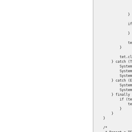
                  
                  
                }

                if
                  
                }

                te
            }

            tet.cl
        } catch (T
            System
            System
            System
        } catch (E
            System
            System
        } finally 
            if (te
                te
            }

        }

    }

    /*
