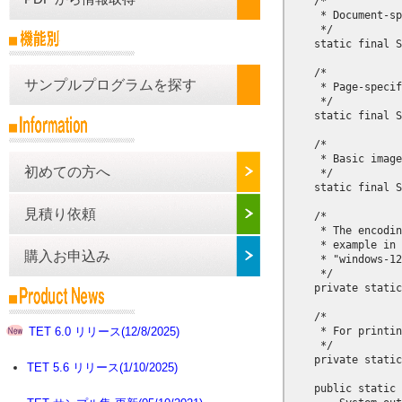
    /*

     * Document-sp
     */

    static final S
    /*

サンプルプログラムを探す
     * Page-specif
     */

    static final S
    /*

     * Basic image
初めての方へ
     */

    static final S
見積り依頼
    /*

     * The encodin
     * example in 
購入お申込み
     * "windows-12
     */

    private static
    /*

     * For printin
TET 6.0 リリース(12/8/2025)
     */

    private static
TET 5.6 リリース(1/10/2025)
    public static 