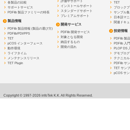
評価中サポート
各製品の比較
TET
インストールサポート
サポートサービス
ブロックプ
スタンダードサポート
PDFlib 製品ファミリーの特長
サンプル集
プレミアムサポート
日本語マニ
製品情報
関連ドキュ
開発サービス
PDFlib 製品情報 (製品の選び方)
技術情報
PDFlib 開発サービス
PDFlib/PDI/PPS
対象となる開発
TET
PDFlib 
納品するもの
pCOS インターフェース
PDFlib 入
開発の流れ
動作環境
PLOP DS
ライフタイム
デモプログ
メンテナンスリリース
テクニカル
TET Plugin
PDFlib 
TET サン
pCOS サ
Copyright © 1997-2026 infoTek K.K. All Rights Reserved.