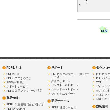
    }

PDFlibとは
サポート
ダウンロ
PDFlibとは
PDFlib 製品のサポート(保守)サ
PDFlib
ービス
PDFlib でできること
PDFlib/PDI
評価中サポート
各製品の比較
TET
インストールサポート
サポートサービス
ブロックプ
スタンダードサポート
PDFlib 製品ファミリーの特長
サンプル集
プレミアムサポート
日本語マニ
製品情報
関連ドキュ
開発サービス
PDFlib 製品情報 (製品の選び方)
技術情報
PDFlib 開発サービス
PDFlib/PDI/PPS