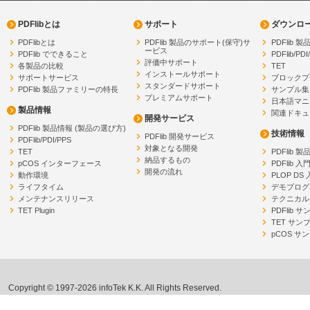
PDFlibとは
サポート
ダウンロ
PDFlibとは
PDFlib 製品のサポート(保守)サ
PDFlib
ービス
PDFlib でできること
PDFlib/PDI
評価中サポート
各製品の比較
TET
インストールサポート
サポートサービス
ブロックプ
スタンダードサポート
PDFlib 製品ファミリーの特長
サンプル集
プレミアムサポート
日本語マニ
製品情報
関連ドキュ
開発サービス
PDFlib 製品情報 (製品の選び方)
技術情報
PDFlib 開発サービス
PDFlib/PDI/PPS
対象となる開発
TET
PDFlib 
納品するもの
pCOS インターフェース
PDFlib 入
開発の流れ
動作環境
PLOP DS
ライフタイム
デモプログ
メンテナンスリリース
テクニカル
TET Plugin
PDFlib 
TET サン
pCOS サ
Copyright © 1997-2026 infoTek K.K. All Rights Reserved.