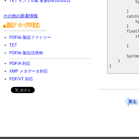
TET サンプル集 更新(05/10/2021)
            S
             
        }

その他の新着情報
        catch(
            Sy
        }

        finall
            if
PDFlib 製品ファミリー
              
TET
        }

PDFlib 製品活用例
        System
    }

PDF/A 対応
XMP メタデータ対応
PDF/VT 対応