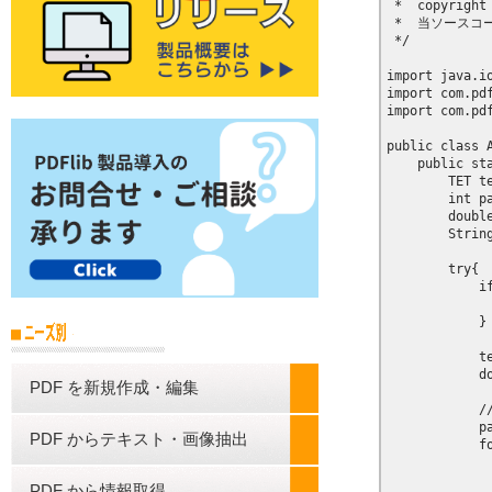
 *  copyright
 *  当ソース
 */

import java.io
import com.pdf
import com.pdf
public class A
    public sta
        TET te
        int pa
        double
        String
        try{

            if
             
            }

            te
            d
PDF を新規作成・編集
           
            p
PDF からテキスト・画像抽出
            fo
             
             
PDF から情報取得