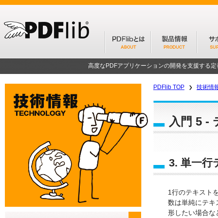
高度なPDFアプリケーションの開発を支援する
PDFlib TOP
技術情
入門 5 -
3. 単一
1行のテキストを出
数は単純にテキス
形したい場合な