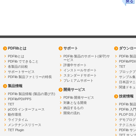
PDFlibとは
サポート
ダウンロ
PDFlibとは
PDFlib 製品のサポート(保守)サ
PDFlib
ービス
PDFlib でできること
PDFlib/PDI
評価中サポート
各製品の比較
TET
インストールサポート
サポートサービス
ブロックプ
スタンダードサポート
PDFlib 製品ファミリーの特長
サンプル集
プレミアムサポート
日本語マニ
製品情報
関連ドキュ
開発サービス
PDFlib 製品情報 (製品の選び方)
技術情報
PDFlib 開発サービス
PDFlib/PDI/PPS
対象となる開発
TET
PDFlib 
納品するもの
pCOS インターフェース
PDFlib 入
開発の流れ
動作環境
PLOP DS
ライフタイム
デモプログ
メンテナンスリリース
テクニカル
TET Plugin
PDFlib 
TET サン