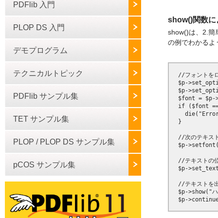
PDFlib 入門
show()関数
PLOP DS 入門
show()は、
の例でわかるよ
デモプログラム
テクニカルトピック
  //フォントを
  $p->set_opti
  $p->set_opt
PDFlib サンプル集
  $font = $p-
  if ($font ==
    die("Error
TET サンプル集
  }

  //次のテキ
PLOP / PLOP DS サンプル集
  $p->setfont(
  //テキストの
pCOS サンプル集
  $p->set_text
  //テキストを
  $p->show(