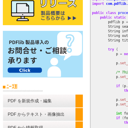
import
com.pdflib.
public
class
proce
public
static
pdflib
p
=
String
sea
String
inf
String
out
String
tit
try
{
p
=
ne
p
.
set_
/* Thi
p
.
set_
if
(
p
.
th
p
.
set_
PDF を新規作成・編集
p
.
set_
int
fo
PDF からテキスト・画像抽出
if
(
fo
th
PDF から情報取得