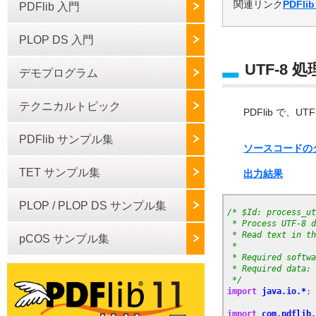
関連リンク
PDFli
PDFlib 入門
PLOP DS 入門
UTF-8 処
デモプログラム
テクニカルトピック
PDFlib で
PDFlib サンプル集
ソースコードの
TET サンプル集
出力結果
PLOP / PLOP DS サンプル集
/* $Id: process_ut
 * Process UTF-8 d
 * Read text in th
pCOS サンプル集
 *
 * Required softwa
 * Required data: 
 */
import
java.io.*
;
import
com.pdflib.