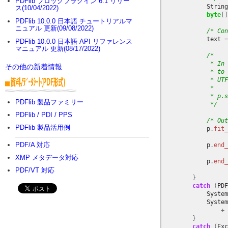
PDFlib ブロックプラグイン 6.1 リリー
String
ス(10/04/2022)
byte
[]
PDFlib 10.0.0 日本語 チュートリアルマ
ニュアル 更新(09/08/2022)
/* Con
text
=
PDFlib 10.0.0 日本語 API リファレンス
マニュアル 更新(08/17/2022)
/*
             * In 
その他の新着情報
             * to 
             * UTF
             * 
             * p.s
PDFlib 製品ファミリー
             */
PDFlib / PDI / PPS
/* Out
PDFlib 製品活用例
p
.
fit_
PDF/A 対応
p
.
end_
XMP メタデータ対応
p
.
end_
PDF/VT 対応
}
catch
(
PDF
System
System
+
}
catch
(
Exc