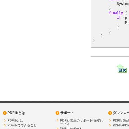
System
}
finally
{
if
(
p
p
.
}
}
}
}
PDFlibとは
サポート
ダウンロ
PDFlibとは
PDFlib 製品のサポート(保守)サ
PDFlib
ービス
PDFlib でできること
PDFlib/PDI
評価中サポート