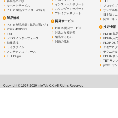
各製品の比較
TET
インストールサポート
サポートサービス
ブロックプ
スタンダードサポート
PDFlib 製品ファミリーの特長
サンプル集
プレミアムサポート
日本語マニ
製品情報
関連ドキュ
開発サービス
PDFlib 製品情報 (製品の選び方)
技術情報
PDFlib 開発サービス
PDFlib/PDI/PPS
対象となる開発
TET
PDFlib 
納品するもの
pCOS インターフェース
PDFlib 入
開発の流れ
動作環境
PLOP DS
ライフタイム
デモプログ
メンテナンスリリース
テクニカル
TET Plugin
PDFlib 
TET サン
pCOS サ
Copyright © 1997-2026 infoTek K.K. All Rights Reserved.