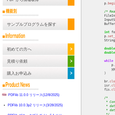
p
.
begi
/* Rea
FileIn
InputS
Buffer
サンプルプログラムを探す
int
fo
p
.
set_
String
double
初めての方へ
double
while
見積り依頼
p
.
yp
購入お申込み
}
br
.
clo
isr
.
cl
fis
.
cl
PDFlib 11.0.0 リリース(12/8/2025)
/*
             * Con
PDFlib 10.0.3p2 リリース(3/28/2025)
             * dat
             * dat
             */