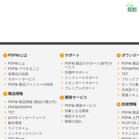
PDFlibとは
サポート
ダウンロ
PDFlibとは
PDFlib 製品のサポート(保守)サ
PDFlib
ービス
PDFlib でできること
PDFlib/PDI
評価中サポート
各製品の比較
TET
インストールサポート
サポートサービス
ブロックプ
スタンダードサポート
PDFlib 製品ファミリーの特長
サンプル集
プレミアムサポート
日本語マニ
製品情報
関連ドキュ
開発サービス
PDFlib 製品情報 (製品の選び方)
技術情報
PDFlib 開発サービス
PDFlib/PDI/PPS
対象となる開発
TET
PDFlib 
納品するもの
pCOS インターフェース
PDFlib 入
開発の流れ
動作環境
PLOP DS
ライフタイム
デモプログ
メンテナンスリリース
テクニカル
TET Plugin
PDFlib 