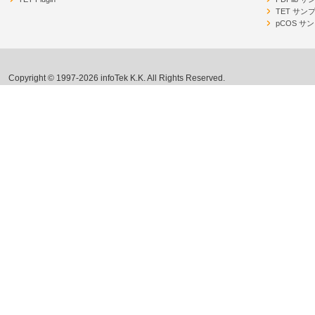
TET サン
pCOS サ
Copyright © 1997-2026 infoTek K.K. All Rights Reserved.