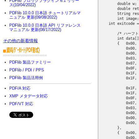
PDFlib ブロックプラグイン 6.1 リリー
        double w;

ス(10/04/2022)
        double ret
PDFlib 10.0.0 日本語 チュートリアルマ
        String res
ニュアル 更新(09/08/2022)
        int image;

    int exitcode =
PDFlib 10.0.0 日本語 API リファレンス
マニュアル 更新(08/17/2022)
        /* ハー
        int data[]
その他の新着情報
        {   0x00, 
            0x00, 
            0x00, 
            0x03, 
PDFlib 製品ファミリー
            0x07, 
            0x0F, 
PDFlib / PDI / PPS
            0x1F, 
PDFlib 製品活用例
            0x1F, 
            0x1F, 
PDF/A 対応
            0x1F, 
XMP メタデータ対応
            0x0F, 
            0x07, 
PDF/VT 対応
            0x03, 
            0x00, 
            0x00, 
            0x00, 
        },

        {   0x00, 
            0x00, 