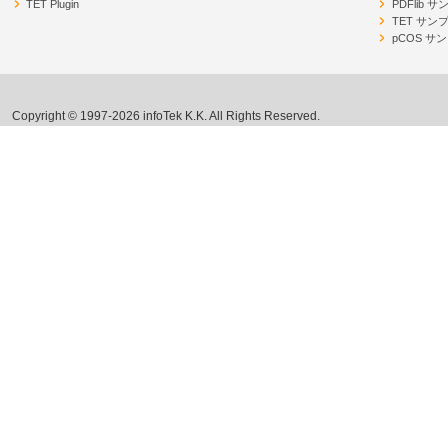
TET Plugin
PDFlib 
TET サン
pCOS サ
Copyright © 1997-2026 infoTek K.K. All Rights Reserved.