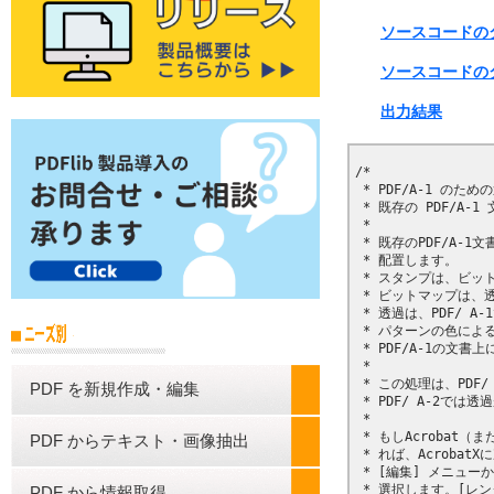
ソースコードのダウ
ソースコードのダ
出力結果
/*

 * PDF/A-1 のため
 * 既存の PDF/A-
 * 

 * 既存のPDF/A
 * 配置します。

 * スタンプは、ビッ
 * ビットマップは、
 * 透過は、PDF/ 
 * パターンの色による
 * PDF/A-1の文
 * 

 * この処理は、PDF
PDF を新規作成・編集
 * PDF/ A-2では
 * 

 * もしAcroba
PDF からテキスト・画像抽出
 * れば、Acroba
 * [編集] メニュー
 * 選択します。[レ
PDF から情報取得