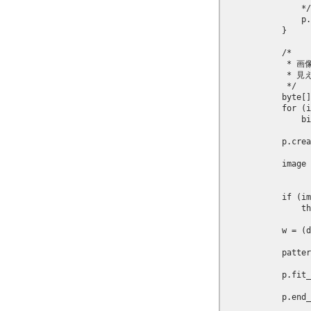
                */

                p.
            }

            /*

            
             
             */

            byte[]
            for (i
                bi
            p.crea
            image 
                  
            if (im
                th
            w = (d
            patter
            p.fit_
            p.end_