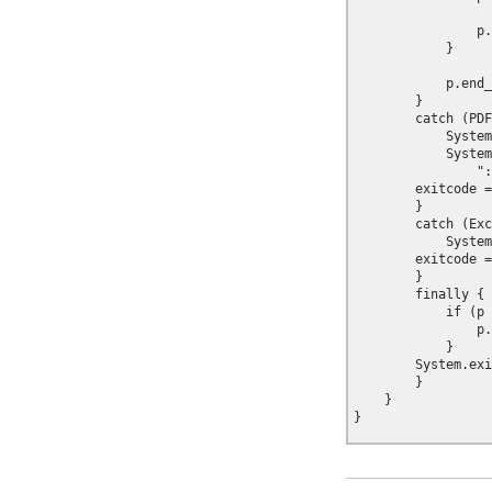
                p.
            }

            p.end_
        }

        catch (PDF
            System
            System
                ":
        exitcode =
        }

        catch (Exc
            System
        exitcode =
        }

        finally {

            if (p 
                p.
            }

        System.exi
        }

    }
