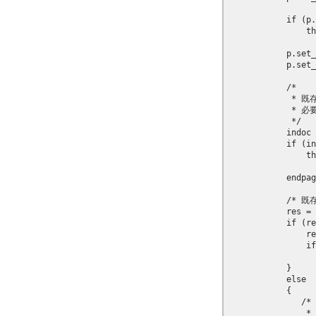
            if (p.
                th
            p.set_
            p.set_
            /*

            
            
             */

            indoc 
            if (in
                th
            endpag
            
            res = 
            if (re
                re
                if
                  
            }

            else

            {

            
               