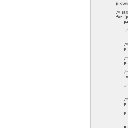
            p.clos
            /*
            for (p
                pa
                if
                  
               
                p.
             
                p.
             
                fo
                if
                  
             
                p.
                p.
                  
                p.