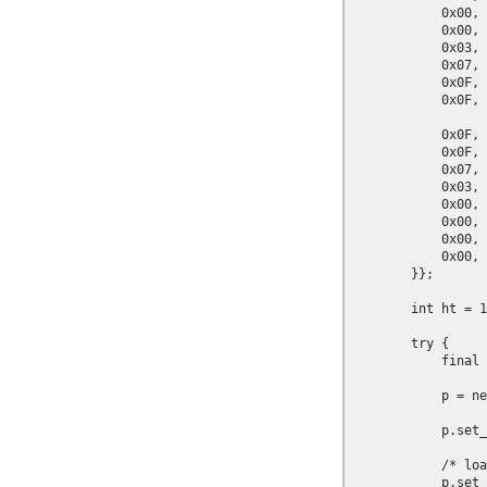
            0x00, 
            0x00, 
            0x03, 
            0x07, 
            0x0F, 
            0x0F, 
            0x0F, 
            0x0F, 
            0x07, 
            0x03, 
            0x00, 
            0x00, 
            0x00, 
            0x00, 
        }};

        int ht 
        try {

            final 
            p = ne
            p.set_
            /*
            p.set_