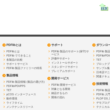
PDFlibとは
サポート
ダウンロ
PDFlibとは
PDFlib 製品のサポート(保守)サ
PDFlib
ービス
PDFlib でできること
PDFlib/PDI
評価中サポート
各製品の比較
TET
インストールサポート
サポートサービス
ブロックプ
スタンダードサポート
PDFlib 製品ファミリーの特長
サンプル集
プレミアムサポート
日本語マニ
製品情報
関連ドキュ
開発サービス
PDFlib 製品情報 (製品の選び方)
技術情報
PDFlib 開発サービス
PDFlib/PDI/PPS
対象となる開発
TET
PDFlib 
納品するもの
pCOS インターフェース
PDFlib 入
開発の流れ
動作環境
PLOP DS
ライフタイム
デモプログ
メンテナンスリリース
テクニカル