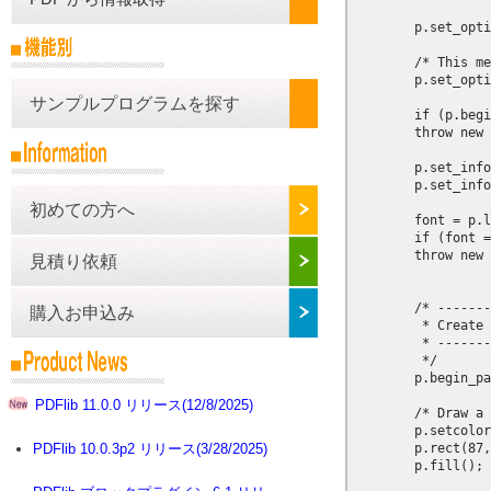
        p.set_opti
        /* This me
        p.set_opti
サンプルプログラムを探す
        if (p.begi
        throw new 
        p.set_info
        p.set_info
初めての方へ
        font = p.l
        if (font =
        throw new 
見積り依頼
        /* -------
購入お申込み
         * Create 
         * -------
         */

        p.begin_pa
PDFlib 11.0.0 リリース(12/8/2025)
        /* Draw a 
        p.setcolor
        p.rect(87,
PDFlib 10.0.3p2 リリース(3/28/2025)
        p.fill();
