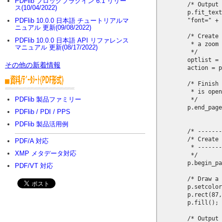
PDFlib ブロックプラグイン 6.1 リリー
        /* Output 
ス(10/04/2022)
        p.fit_text
        "font=" + 
PDFlib 10.0.0 日本語 チュートリアルマ
ニュアル 更新(09/08/2022)
        /* Create 
PDFlib 10.0.0 日本語 API リファレンス
         * a zoom 
マニュアル 更新(08/17/2022)
         */

        optlist = 
その他の新着情報
        action = p
        /* Finish 
         * is open
PDFlib 製品ファミリー
         */

        p.end_page
PDFlib / PDI / PPS
PDFlib 製品活用例
        /* -------
        /* Create 
PDF/A 対応
         * -------
XMP メタデータ対応
         */

        p.begin_pa
PDF/VT 対応
        /* Draw a 
        p.setcolor
        p.rect(87,
        p.fill();

        /* Output 