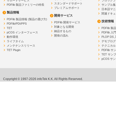
サポートサービス
ブロックプ
スタンダードサポート
PDFlib 製品ファミリーの特長
サンプル集
プレミアムサポート
日本語マニ
製品情報
関連ドキュ
開発サービス
PDFlib 製品情報 (製品の選び方)
技術情報
PDFlib 開発サービス
PDFlib/PDI/PPS
対象となる開発
TET
PDFlib 
納品するもの
pCOS インターフェース
PDFlib 入
開発の流れ
動作環境
PLOP DS
ライフタイム
デモプログ
メンテナンスリリース
テクニカル
TET Plugin
PDFlib 
TET サン
pCOS サ
Copyright © 1997-2026 infoTek K.K. All Rights Reserved.