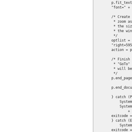
        p.fit_text
        "font=" + 
        /* Create 
         * zoom as
         * the siz
         * the win
         */

        optlist = 
        "right=595
        action = p
        /* Finish 
         * "GoTo" 
         * will be
         */

        p.end_page
        p.end_docu
        } catch (P
            System
            System
                + 
        exitcode =
        } catch (E
            System
        exitcode =