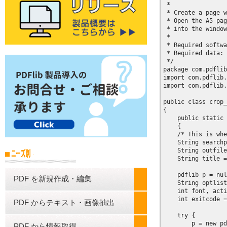
 *

 * Create a page w
 * Open the A5 pag
 * into the window
 *

 * Required softwa
 * Required data: 
 */

package com.pdflib
import com.pdflib.
import com.pdflib.
public class crop_
{

    public static 
    {

    /* This is whe
    String searchp
    String outfile
    String title =
    pdflib p = nul
PDF を新規作成・編集
    String optlist
    int font, acti
    int exitcode =
PDF からテキスト・画像抽出
    try {

        p = new pd
PDF から情報取得