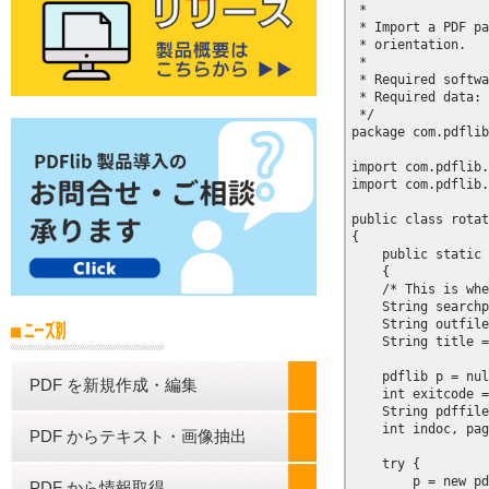
 *

 * Import a PDF pa
 * orientation.

 *

 * Required softwa
 * Required data: 
 */

package com.pdflib
import com.pdflib.
import com.pdflib.
public class rotat
{

    public static 
    {

    /* This is whe
    String searchp
    String outfile
    String title =
    pdflib p = nul
PDF を新規作成・編集
    int exitcode =
    String pdffile
    int indoc, pag
PDF からテキスト・画像抽出
    try {

        p = new pd
PDF から情報取得