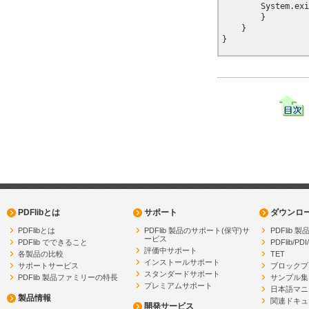
        System.exi
        }

    }

PDFlibとは
サポート
ダウンロ
PDFlibとは
PDFlib 製品のサポート(保守)サ
PDFlib
ービス
PDFlib でできること
PDFlib/PDI
評価中サポート
各製品の比較
TET
インストールサポート
サポートサービス
ブロックプ
スタンダードサポート
PDFlib 製品ファミリーの特長
サンプル集
プレミアムサポート
日本語マニ
製品情報
関連ドキュ
開発サービス