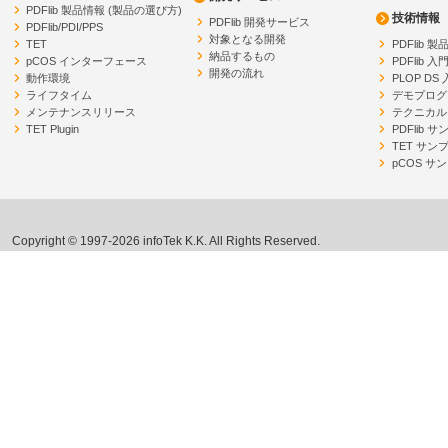
PDFlib 製品情報 (製品の選び方)
技術情報
PDFlib 開発サービス
PDFlib/PDI/PPS
対象となる開発
TET
PDFlib 
納品するもの
pCOS インターフェース
PDFlib 入
開発の流れ
動作環境
PLOP DS
ライフタイム
デモプログ
メンテナンスリリース
テクニカル
TET Plugin
PDFlib 
TET サン
pCOS サ
Copyright © 1997-2026 infoTek K.K. All Rights Reserved.