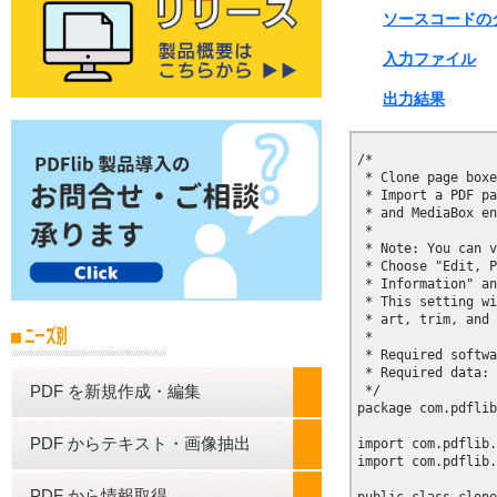
ソースコードのダ
入力ファイル
出力結果
/*

 * Clone page boxe
 * Import a PDF pa
 * and MediaBox en
 *

 * Note: You can v
 * Choose "Edit, P
 * Information" an
 * This setting wi
 * art, trim, and 
 * 

 * Required softwa
 * Required data: 
PDF を新規作成・編集
 */

package com.pdflib
PDF からテキスト・画像抽出
import com.pdflib.
import com.pdflib.
PDF から情報取得