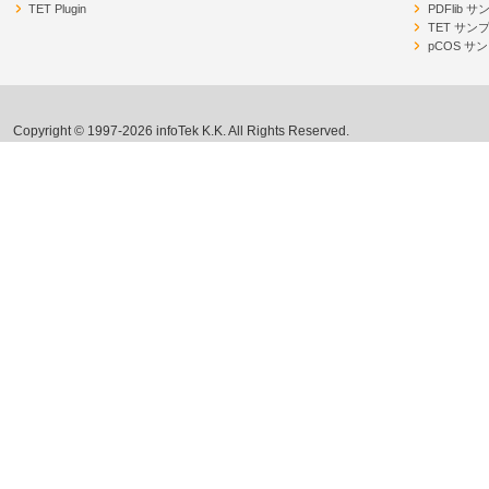
TET Plugin
PDFlib 
TET サン
pCOS サ
Copyright © 1997-2026 infoTek K.K. All Rights Reserved.