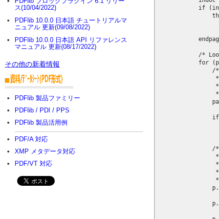
            indoc 
PDFlib ブロックプラグイン 6.1 リリー
ス(10/04/2022)
            if (in
                th
PDFlib 10.0.0 日本語 チュートリアルマ
                  
ニュアル 更新(09/08/2022)
            endpag
PDFlib 10.0.0 日本語 API リファレンス
マニュアル 更新(08/17/2022)
            /* Loo
            for (p
その他の新着情報
                /*

                 *
                 *
                 *
PDFlib 製品ファミリー
                pa
PDFlib / PDI / PPS
                if
PDFlib 製品活用例
                  
                  
PDF/A 対応
                /*

XMP メタデータ対応
                 *
PDF/VT 対応
                 *
                 *
                 *
                p.
                p.