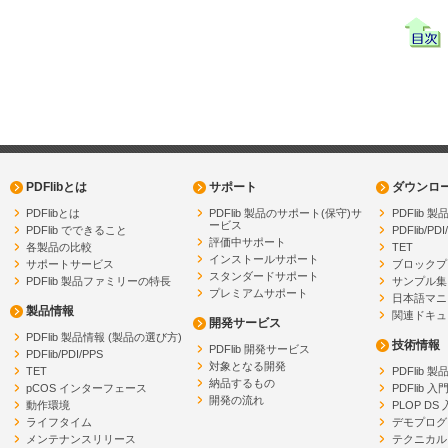
PDFlibとは
サポート
ダウンロ
PDFlibとは
PDFlib 製品のサポート(保守)サ
PDFlib
ービス
PDFlib でできること
PDFlib/PDI
評価中サポート
各製品の比較
TET
インストールサポート
サポートサービス
ブロックプ
スタンダードサポート
PDFlib 製品ファミリーの特長
サンプル集
プレミアムサポート
日本語マニ
製品情報
関連ドキュ
開発サービス
PDFlib 製品情報 (製品の選び方)
技術情報
PDFlib 開発サービス
PDFlib/PDI/PPS
対象となる開発
TET
PDFlib 
納品するもの
pCOS インターフェース
PDFlib 入
開発の流れ
動作環境
PLOP DS
ライフタイム
デモプログ
メンテナンスリリース
テクニカル