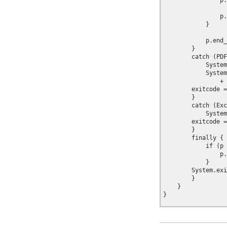
                p.
                p.
            }

            p.end_
        }

        catch (PDF
            System
            System
                + 
        exitcode =
        }

        catch (Exc
            System
        exitcode =
        }

        finally {

            if (p 
                p.
            }

        System.exi
        }

    }
