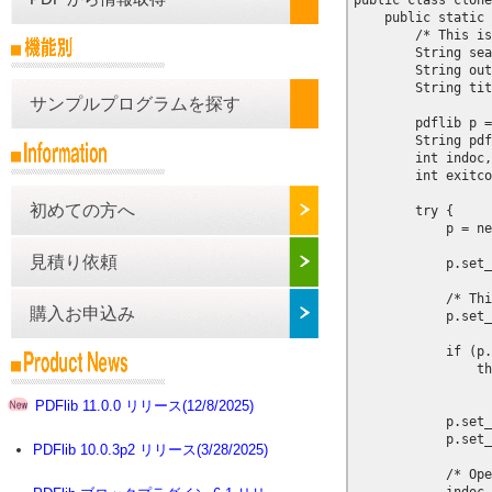
public class clone
    public static 
        /* This is
        String sea
        String out
        String tit
サンプルプログラムを探す
        pdflib p =
        String pdf
        int indoc,
        int exitco
初めての方へ
        try {

            p = ne
見積り依頼
            p.set_
            /* Thi
購入お申込み
            p.set_
            if (p.
                th
                  
PDFlib 11.0.0 リリース(12/8/2025)
            p.set_
            p.set_
PDFlib 10.0.3p2 リリース(3/28/2025)
            /* Ope