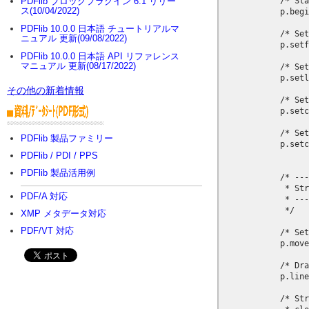
            /* Sta
PDFlib ブロックプラグイン 6.1 リリー
ス(10/04/2022)
            p.begi
PDFlib 10.0.0 日本語 チュートリアルマ
            /* Set
ニュアル 更新(09/08/2022)
            p.setf
PDFlib 10.0.0 日本語 API リファレンス
マニュアル 更新(08/17/2022)
            /* Set
            p.setl
その他の新着情報
            /* Set
            p.setc
            /* Set
PDFlib 製品ファミリー
            p.setc
PDFlib / PDI / PPS
PDFlib 製品活用例
            /* ---
             * Str
PDF/A 対応
             * ---
             */

XMP メタデータ対応
PDF/VT 対応
            /* Set
            p.move
            /* Dra
            p.line
            /* Str