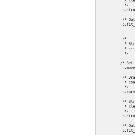
             * cle
             */

            p.stro
            /* Out
            p.fit_
            /* ---
             * Str
             * ---
             */

           /* Set 
            p.move
            /* Dra
             * con
             */

            p.curv
            /* Str
             * cle
             */

            p.stro
            /* Out
            p.fit_