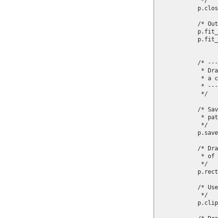
             */

            p.clos
            /* Out
            p.fit_
            p.fit_
            /* ---
             * Dra
             * a c
             * ---
             */

            /* Sav
             * pat
             */

            p.save
            /* Dra
             * of 
             */

            p.rect
            /* Use
             */

            p.clip