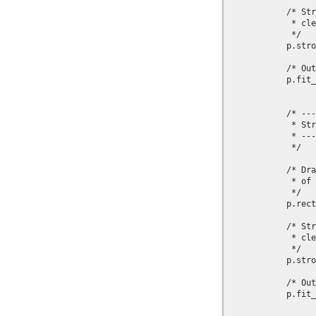
            /* Str
             * cle
             */

            p.stro
            /* Out
            p.fit_
            /* ---
             * Str
             * ---
             */

            /* Dra
             * of 
             */

            p.rect
            /* Str
             * cle
             */

            p.stro
            /* Out
            p.fit_