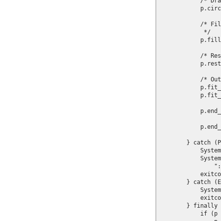
            /* Dra
            p.circ
            /* Fil
             */

            p.fill
            /* Res
            p.rest
            /* Out
            p.fit_
            p.fit_
            p.end_
            p.end_
        } catch (P
            System
            System
                ":
            exitco
        } catch (E
            System
            exitco
        } finally 
            if (p 