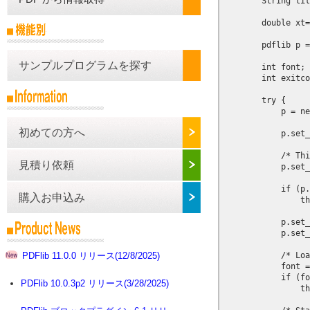
        String tit
        double xt=
        pdflib p =
サンプルプログラムを探す
        int font;

        int exitco
        try {

            p = ne
初めての方へ
            p.set_
            /* Thi
見積り依頼
            p.set_
            if (p.
購入お申込み
                th
            p.set_
            p.set_
            /* Loa
PDFlib 11.0.0 リリース(12/8/2025)
            font =
            if (fo
PDFlib 10.0.3p2 リリース(3/28/2025)
                th