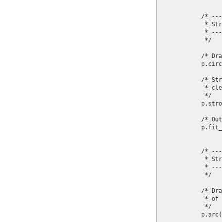
            /* ---
             * Str
             * ---
             */

            /* Dra
            p.circ
            /* Str
             * cle
             */

            p.stro
            /* Out
            p.fit_
            /* ---
             * Str
             * ---
             */

            /* Dra
             * of 
             */

            p.arc(