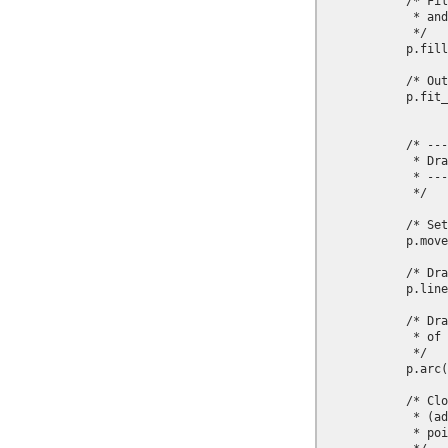
            /* Fil
             * and
             */

            p.fill
            /* Out
            p.fit_
            /* ---
             * Dra
             * ---
             */

            /* Set
            p.move
            /* Dra
            p.line
            /* Dra
             * of 
             */

            p.arc(
            /* Clo
             * (ad
             * poi