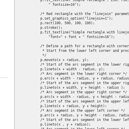
            p.fit_textline("Simple rectangle", 250, 750,
                " fontsize=16");

            /* Red rectangle with the "linejoin" paramet
            p.set_graphics_option("linejoin=1");

            p.rect(100, 500, 100, 100);

            p.stroke();

            p.fit_textline("Simple rectangle with linejo
                "font=" + font + " fontsize=16");

            /* Define a path for a rectangle with corner
             * Start from the lower left corner and proc
             */

            p.moveto(x + radius, y);

            /* Start of the arc segment in the lower rig
            p.lineto(x + width - radius, y);

            /* Arc segment in the lower right corner */

            p.arc(x + width - radius, y + radius, radius
            /* Start of the arc segment in the upper rig
            p.lineto(x + width, y + height - radius );

            /* Arc segment in the upper right corner */

            p.arc(x + width - radius, y + height - radiu
            /* Start of the arc segment in the upper lef
            p.lineto(x + radius, y + height);

            /* Arc segment in the upper left corner */

            p.arc(x + radius, y + height - radius, radiu
            /* Start of the arc segment in the lower lef
            p.lineto(x , y + radius);
