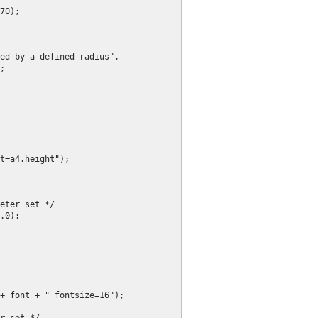
70);

ed by a defined radius",

;

t=a4.height");

eter set */

.0);

+ font + " fontsize=16");
