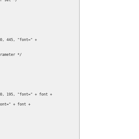
r set */

0, 445, "font=" +

rameter */

0, 195, "font=" + font +

ont=" + font +
