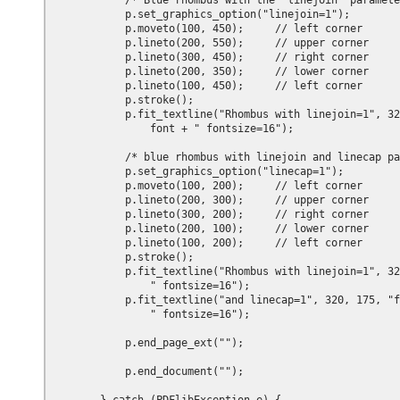
            /* Blue rhombus with the "linejoin" paramete
            p.set_graphics_option("linejoin=1");

            p.moveto(100, 450);     // left corner

            p.lineto(200, 550);     // upper corner

            p.lineto(300, 450);     // right corner

            p.lineto(200, 350);     // lower corner

            p.lineto(100, 450);     // left corner

            p.stroke();

            p.fit_textline("Rhombus with linejoin=1", 32
                font + " fontsize=16");

            /* blue rhombus with linejoin and linecap pa
            p.set_graphics_option("linecap=1");

            p.moveto(100, 200);     // left corner

            p.lineto(200, 300);     // upper corner

            p.lineto(300, 200);     // right corner

            p.lineto(200, 100);     // lower corner

            p.lineto(100, 200);     // left corner

            p.stroke();

            p.fit_textline("Rhombus with linejoin=1", 32
                " fontsize=16");

            p.fit_textline("and linecap=1", 320, 175, "f
                " fontsize=16");

            p.end_page_ext("");

            p.end_document("");
