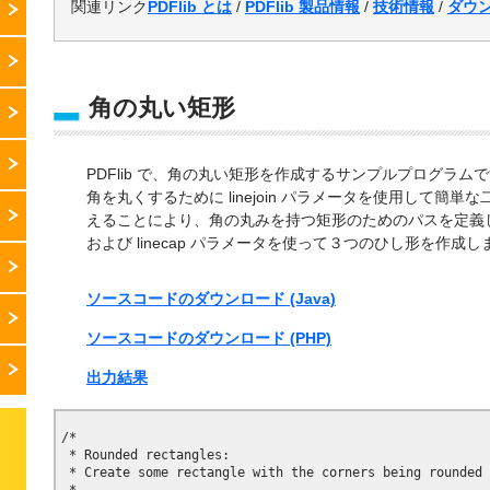
関連リンク
PDFlib とは
/
PDFlib 製品情報
/
技術情報
/
ダウ
角の丸い矩形
PDFlib で、角の丸い矩形を作成するサンプルプログラム
角を丸くするために linejoin パラメータを使用して簡
えることにより、角の丸みを持つ矩形のためのパスを定義します
および linecap パラメータを使って３つのひし形を作成し
ソースコードのダウンロード (Java)
ソースコードのダウンロード (PHP)
出力結果
/*

 * Rounded rectangles:

 * Create some rectangle with the corners being rounded
