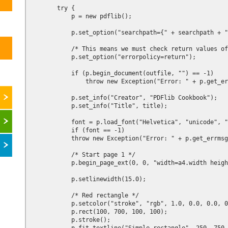
        try {

            p = new pdflib();

            p.set_option("searchpath={" + searchpath + "
            /* This means we must check return values of
            p.set_option("errorpolicy=return");

            if (p.begin_document(outfile, "") == -1)

                throw new Exception("Error: " + p.get_er
            p.set_info("Creator", "PDFlib Cookbook");

            p.set_info("Title", title);

            font = p.load_font("Helvetica", "unicode", "
            if (font == -1)

            throw new Exception("Error: " + p.get_errmsg
            /* Start page 1 */

            p.begin_page_ext(0, 0, "width=a4.width heigh
            p.setlinewidth(15.0);

            /* Red rectangle */

            p.setcolor("stroke", "rgb", 1.0, 0.0, 0.0, 0
            p.rect(100, 700, 100, 100);

            p.stroke();
