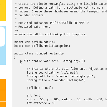
 *

 * Create two simple rectangles using the linejoin param
 * corners. Define a path for a rectangle with corners r
 * radius. Create three rhombuses using the linejoin and
 * rounded corners.

 *

 * Required software: PDFlib/PDFlib+PDI/PPS 9

 * Required data: none

 */

package com.pdflib.cookbook.pdflib.graphics;

import com.pdflib.pdflib;

import com.pdflib.PDFlibException;

public class rounded_rectangle

{

    public static void main (String argv[])

    {

        /* This is where the data files are. Adjust as n
        String searchpath = "../input";

        String outfile = "rounded_rectangle.pdf";

        String title = "Rounded Rectangle";

        pdflib p = null;

        int font;

        int x = 50, y = 100, radius = 50, width = 400, h
        int exitcode = 0;
