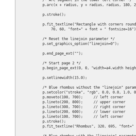
            /* Arc segment in the lower left corner */

            p.arc(x + radius, y + radius, radius, 180, 2
            p.stroke();

            p.fit_textline("Rectangle with corners round
                70, 60, "font=" + font + " fontsize=16")
            /* Reset the linejoin parameter */

            p.set_graphics_option("linejoin=0");

            p.end_page_ext("");

            /* Start page 2 */

            p.begin_page_ext(0, 0, "width=a4.width heigh
            p.setlinewidth(15.0);

            /* Blue rhombus without the "linejoin" param
            p.setcolor("stroke", "rgb", 0.0, 0.0, 1.0, 0
            p.moveto(100, 700);     // left corner

            p.lineto(200, 800);     // upper corner

            p.lineto(300, 700);     // right corner

            p.lineto(200, 600);     // lower corner

            p.lineto(100, 700);     // left corner

            p.stroke();

            p.fit_textline("Rhombus", 320, 695, "font=" 