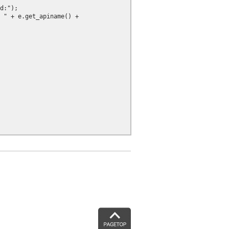
d:");

 " + e.get_apiname() +

PAGETOP