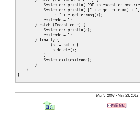
        } catch (PDFlibException e) {

            System.err.println("PDFlib exception occurre
            System.err.println("[" + e.get_errnum() + "]
                ": " + e.get_errmsg());

            exitcode = 1;

        } catch (Exception e) {

            System.err.println(e);

            exitcode = 1;

        } finally {

            if (p != null) {

                p.delete();

            }

            System.exit(exitcode);

        }

    }

(Apr 3, 2007 - May 23, 2019)