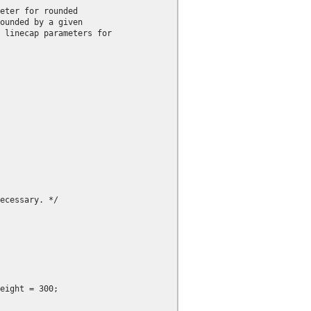
eter for rounded

ounded by a given

 linecap parameters for

ecessary. */

eight = 300;
