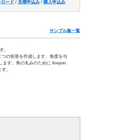
ンロード
/
見積申込み
/
購入申込み
サンプル集一覧
です。
単な二つの矩形を作成します。角度を与
。角の丸みのために linejoin
ます。