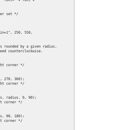
 "font=" + font +

er set */

in=1", 250, 550,

s rounded by a given radius.

eed counterclockwise.

ht corner */

, 270, 360);

ht corner */

s, radius, 0, 90);

t corner */

s, 90, 180);

t corner */
