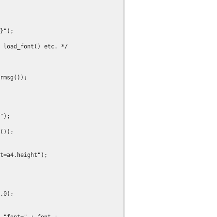
}");

 load_font() etc. */

rmsg());

");

());

t=a4.height");

.0);
