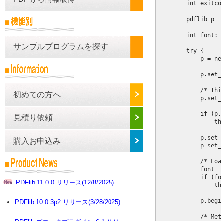
        int exitco
        pdflib p =
        int font;

サンプルプログラムを探す
        try {

            p = ne
            p.set_
            /* Thi
初めての方へ
            p.set_
            if (p.
見積り依頼
                th
            p.set_
購入お申込み
            p.set_
            /* Loa
            font =
            if (fo
PDFlib 11.0.0 リリース(12/8/2025)
                th
            p.begi
PDFlib 10.0.3p2 リリース(3/28/2025)
            /* Met