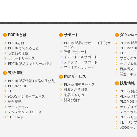
PDFlibとは
サポート
ダウンロ
PDFlibとは
PDFlib 製品のサポート(保守)サ
PDFlib
ービス
PDFlib でできること
PDFlib/PDI
評価中サポート
各製品の比較
TET
インストールサポート
サポートサービス
ブロックプ
スタンダードサポート
PDFlib 製品ファミリーの特長
サンプル集
プレミアムサポート
日本語マニ
製品情報
関連ドキュ
開発サービス
PDFlib 製品情報 (製品の選び方)
技術情報
PDFlib 開発サービス
PDFlib/PDI/PPS
対象となる開発
TET
PDFlib 
納品するもの
pCOS インターフェース
PDFlib 入
開発の流れ
動作環境
PLOP DS
ライフタイム
デモプログ
メンテナンスリリース
テクニカル
TET Plugin
PDFlib 
TET サン
pCOS サ