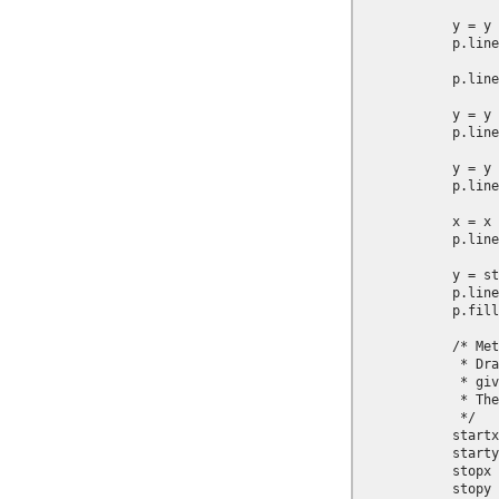
            y = y 
            p.line
            p.line
            y = y 
            p.line
            y = y 
            p.line
            x = x 
            p.line
            y = st
            p.line
            p.fill
            /* Met
             * Dra
             * giv
             * The
             */

            startx
            starty
            stopx 
            stopy 