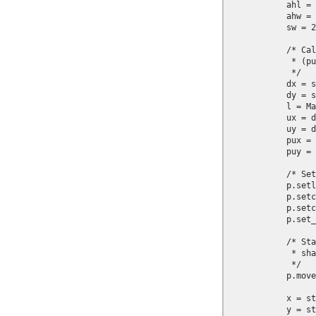
            ahl = 
            ahw = 
            sw = 2
            /* Cal
             * (pu
             */

            dx = s
            dy = s
            l = Ma
            ux = d
            uy = d
            pux = 
            puy = 
            /* Set
            p.setl
            p.setc
            p.setc
            p.set_
            /* Sta
             * sha
             */

            p.move
            x = st
            y = st