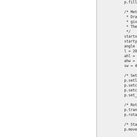
            p.fill
            /* Met
             * Dra
             * giv
             * The
             */

            startx
            starty
            angle 
            l = 20
            ahl = 
            ahw = 
            sw = 4
            /* Set
            p.setl
            p.setc
            p.setc
            p.set_
            /* Rot
            p.tran
            p.rota
            /* Sta
            p.move