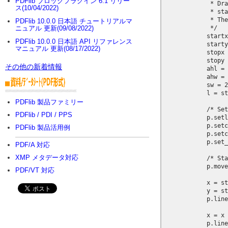
PDFlib ブロックプラグイン 6.1 リリー
             * Dra
ス(10/04/2022)
             * sta
             * The
PDFlib 10.0.0 日本語 チュートリアルマ
             */

ニュアル 更新(09/08/2022)
            startx
PDFlib 10.0.0 日本語 API リファレンス
            starty
マニュアル 更新(08/17/2022)
            stopx 
            stopy 
その他の新着情報
            ahl = 
            ahw = 
            sw = 2
            l = st
PDFlib 製品ファミリー
            /* Set
PDFlib / PDI / PPS
            p.setl
            p.setc
PDFlib 製品活用例
            p.setc
            p.set_
PDF/A 対応
XMP メタデータ対応
            /* Sta
            p.move
PDF/VT 対応
            x = st
            y = st
            p.line
            x = x 
            p.line