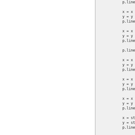
            p.line
            x = x 
            y = y 
            p.line
            x = x 
            y = y 
            p.line
            p.line
            x = x 
            y = y 
            p.line
            x = x 
            y = y 
            p.line
            x = x 
            y = y 
            p.line
            x = st
            y = st
            p.line