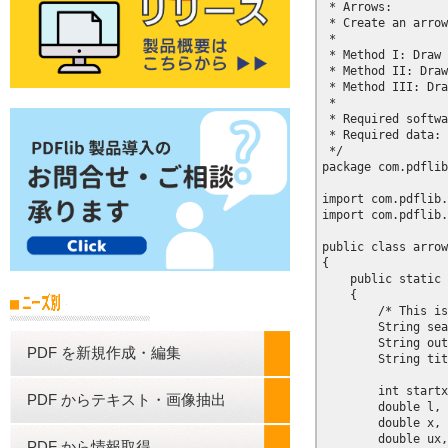
 * Arrows:

 * Create an arrow
 *

 * Method I: Draw 
 * Method II: Draw
 * Method III: Dra
 *

 * Required softwa
 * Required data: 
 */

package com.pdflib
import com.pdflib.
import com.pdflib.
public class arrow
{

    public static 
    {

        /* This is
        String sea
        String out
PDF を新規作成・編集
        String tit
        int startx
PDF からテキスト・画像抽出
        double l, 
        double x, 
        double ux,
PDF から情報取得