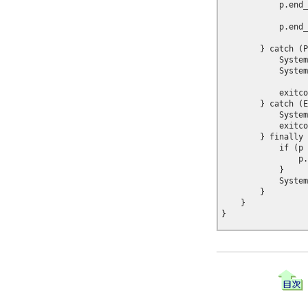
            p.end_
            p.end_
        } catch (P
            System
            System
                  
            exitco
        } catch (E
            System
            exitco
        } finally 
            if (p 
                p.
            }

            System
        }

    }
