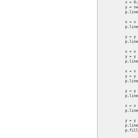
            x = 0;

            y = sw
            p.line
            x = x 
            p.line
            y = y 
            p.line
            x = x 
            y = y 
            p.line
            x = x 
            y = y 
            p.line
            y = y 
            p.line
            x = x 
            p.line
            y = y 
            p.line
            p.fill