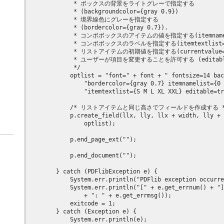
             * ボックスの背景をライトグレーで指定する

             * (backgroundcolor={gray 0.9}) 

             * 境界線色にグレーを指定する

             * (bordercolor={gray 0.7}).

             * コンボボックスのアイテムの値を指定する(itemnamelis
             * コンボボックスのラベルを指定する(itemtextlist={
             * リストアイテムの初期値を指定する(currentvalue=4
             * ユーザーが項目を変更することを許可する (editable
             */

            optlist = "font=" + font + " fontsize=14 bac
                "bordercolor={gray 0.7} itemnamelist={0 
                "itemtextlist={S M L XL XXL} editable=tr
            /* リストアイテムと同じ高さでフィールドを作成する */
            p.create_field(llx, lly, llx + width, lly + 
                optlist);

            p.end_page_ext("");

            p.end_document("");

        } catch (PDFlibException e) {

            System.err.println("PDFlib exception occurre
            System.err.println("[" + e.get_errnum() + "]
                + ": " + e.get_errmsg());

            exitcode = 1;

        } catch (Exception e) {

            System.err.println(e);
