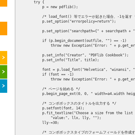
        try {

            p = new pdflib();

            /* load_font() 等でエラーが起きた場合、-1を返す *
            p.set_option("errorpolicy=return");

            p.set_option("searchpath={" + searchpath + "
            if (p.begin_document(outfile, "") == -1)

                throw new Exception("Error: " + p.get_er
            p.set_info("Creator", "PDFlib Cookbook");

            p.set_info("Title", title);

            font = p.load_font("Helvetica", "winansi", "
            if (font == -1)

                throw new Exception("Error: " + p.get_er
            /* ページを始める */

            p.begin_page_ext(0, 0, " width=a4.width heig
            /* コンボボックスのタイトルを出力する */

            p.setfont(font, 14);

            p.fit_textline("Choose a size from the list 
                "value:", llx, lly, "");

            lly-=30;

            /* コンボボックスタイプのフォームフィールドを作成す