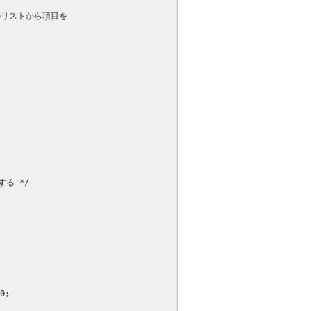
リストから項目を

る */

0;
