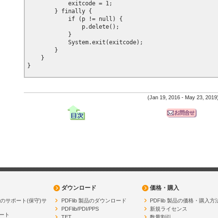
            exitcode = 1;

        } finally {

            if (p != null) {

                p.delete();

            }

            System.exit(exitcode);

        }

    }

(Jan 19, 2016 - May 23, 2019
ダウンロード
価格・購入
製品のサポート(保守)サ
PDFlib 製品のダウンロード
PDFlib 製品の価格・購入方
PDFlib/PDI/PPS
新規ライセンス
ート
TET
数量割引