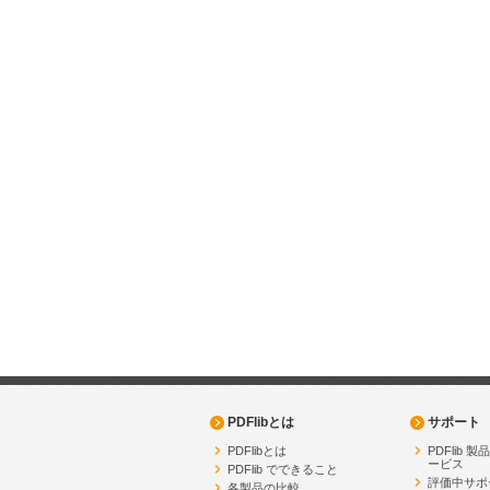
PDFlibとは
サポート
PDFlibとは
PDFlib 
ービス
PDFlib でできること
評価中サポ
各製品の比較