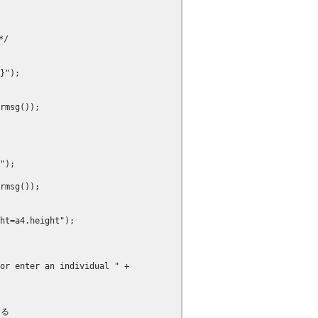
/

}");

rmsg());

");

rmsg());

ht=a4.height");

or enter an individual " +

る
