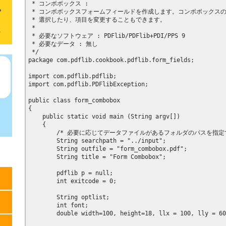
 * コンボボックス :

 * コンボボックスフォームフィールドを作成します。コンボボックスの
 * 選択したり、項目を変更することもできます。

 * 

 * 必要なソフトウェア : PDFlib/PDFlib+PDI/PPS 9

 * 必要なデータ : 無し

 */

package com.pdflib.cookbook.pdflib.form_fields;

import com.pdflib.pdflib;

import com.pdflib.PDFlibException;

public class form_combobox

{

    public static void main (String argv[])

    {

        /* 必要に応じてデータファイルがあるフォルダのパスを指定す
        String searchpath = "../input";

        String outfile = "form_combobox.pdf";

        String title = "Form Combobox";

        pdflib p = null;

        int exitcode = 0;

        String optlist;

        int font;

        double width=100, height=18, llx = 100, lly = 60