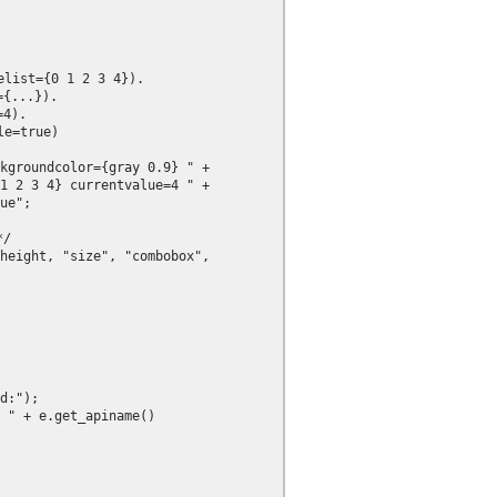
t={0 1 2 3 4}).

...}).

).

=true)

kgroundcolor={gray 0.9} " +

1 2 3 4} currentvalue=4 " +

ue";

 

height, "size", "combobox",

d:");

 " + e.get_apiname()
