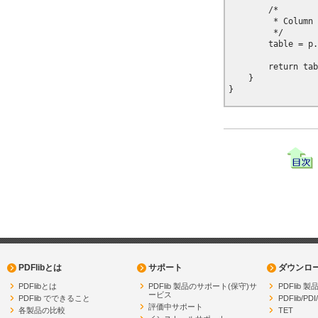
        /*

         * Column 
         */

        table = p.
        return tab
    }

PDFlibとは
サポート
ダウンロ
PDFlibとは
PDFlib 製品のサポート(保守)サ
PDFlib
ービス
PDFlib でできること
PDFlib/PDI
評価中サポート
各製品の比較
TET