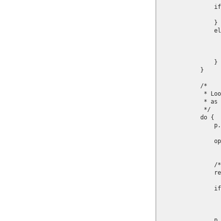
                if
                  
                }

                el
                  
                  
                  
                }

            }

            /*

             * Loo
             * as 
             */

            do {

                p.
                op
                  
                /*
                re
                if
                  
                  
                p.