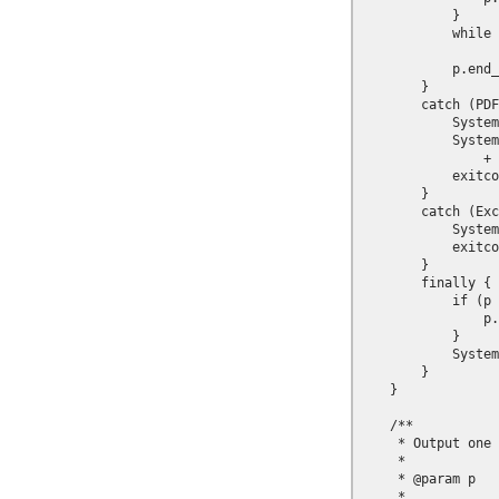
            }

            while 
            p.end_
        }

        catch (PDF
            System
            System
                + 
            exitco
        }

        catch (Exc
            System
            exitco
        }

        finally {

            if (p 
                p.
            }

            System
        }

    }

    /**

     * Output one 
     * 

     * @param p

     *            