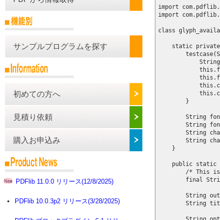
import com.pdflib.
import com.pdflib.
class glyph_availa
サンプルプログラムを探す
    static private
        testcase(S
            String
            this.f
            this.f
            this.c
            this.c
初めての方へ
        }

見積り依頼
        String fon
        String fon
        String cha
購入お申込み
        String cha
    }

    public static 
        /* This is
        final Stri
PDFlib 11.0.0 リリース(12/8/2025)
        String out
PDFlib 10.0.3p2 リリース(3/28/2025)
        String tit
        String opt