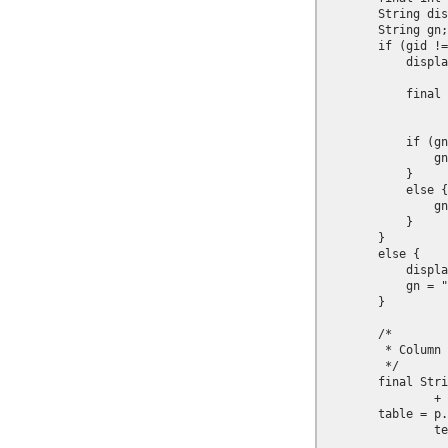
        String dis
        String gn;

        if (gid !=
            displa
            final 
                  
            if (gn
                gn
            }

            else {

                gn
            }

        }

        else {

            displa
            gn = "
        }

        /*

         * Column 
         */

        final Stri
                + 
        table = p.
                te