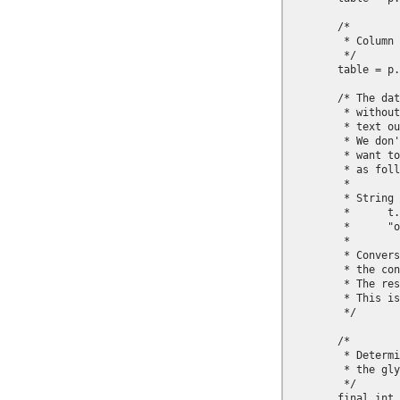
        /*

         * Column 
         */

        table = p.
        /* The dat
         * without
         * text ou
         * We don'
         * want to
         * as foll
         * 

         * String 
         *      t.
         *      "o
         * 

         * Convers
         * the con
         * The res
         * This is
         */

        /*

         * Determi
         * the gly
         */

        final int 