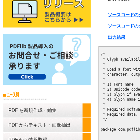
ソースコードのダウ
ソースコードのダ
出力結果
/*

 * Glyph availabil
 *

 * Load a font wit
 * character, outp
 *

 * 1) Font name

 * 2) Unicode code
 * 3) Glyph if ava
 * 4) Glyph name i
 * 

 * Required softwa
PDF を新規作成・編集
 * Required data: 
 */

PDF からテキスト・画像抽出
package com.pdflib
PDF から情報取得