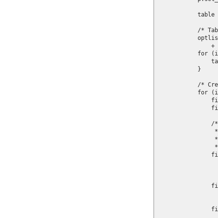
            table 
            /* Tab
            optlis
                + 
            for (i
                ta
            }

            /* Cre
            for (i
                fi
                fi
                /*

                 *
                 *
                 *
                fi
                  
                  
                fi
                  
                fi
                  