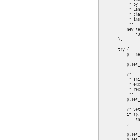
             * by 
             * Lan
             * cha
             * ins
             */

            new te
                "U
        };

        try {

            p = ne
            p.set_
            /*

             * Thi
             * exc
             * rec
             */

            p.set_
            /* Set
            if (p.
                th
            }

            p.set_
            p.set_