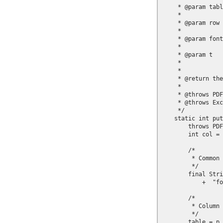
     * @param tabl
     *            
     * @param row

     *            
     * @param font

     *            
     * @param t

     *            
     *            

     * @return the
     * 

     * @throws PDF
     * @throws Exc
     */

    static int put
        throws PDF
        int col = 
        /*

         * Common 
         */

        final Stri
            +  "fo
        /*

         * Column 
         */

        table = p.