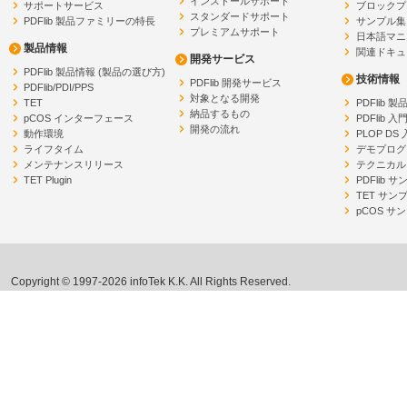
インストールサポート
サポートサービス
ブロックプ
スタンダードサポート
PDFlib 製品ファミリーの特長
サンプル集
プレミアムサポート
日本語マニ
製品情報
関連ドキュ
開発サービス
PDFlib 製品情報 (製品の選び方)
技術情報
PDFlib 開発サービス
PDFlib/PDI/PPS
対象となる開発
TET
PDFlib 
納品するもの
pCOS インターフェース
PDFlib 入
開発の流れ
動作環境
PLOP DS
ライフタイム
デモプログ
メンテナンスリリース
テクニカル
TET Plugin
PDFlib 
TET サン
pCOS サ
Copyright © 1997-2026 infoTek K.K. All Rights Reserved.