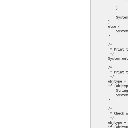
                  
            }

            System
        }

        else {

            System
        }

        /*

         * Print t
         */

    	System.out.println("\n\tpcosid=" + p.pcos_get_string(doc, "pcosid:" + annotation_path));

        /*

         * Print t
         */

        objtype = 
        if (objtyp
            String
            System
        }

        /*

         * Check w
         */

        objtype = 
        if (objtyp