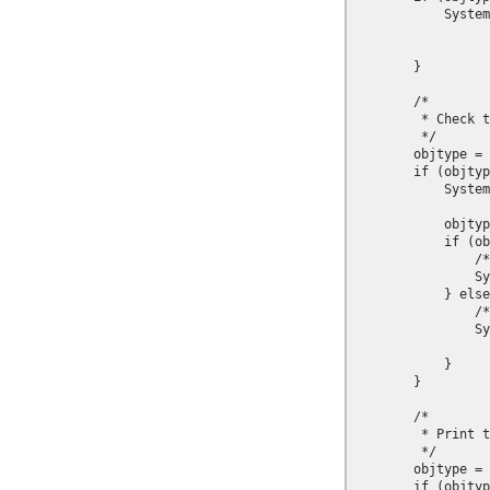
            System
            		p.pcos_get_string(doc, "pcosid:" + annotation_path + "/Popup")

            		+ " attached");

        }

        /*

         * Check t
         */

        objtype = 
        if (objtyp
            System
            objtyp
            if (ob
            	/* Emit the annotation name if present... */

            	System.out.print("'" + p.pcos_get_string(doc, annotation_path + "/Parent/NM")  + "'");

            } else
            	/* ...otherwise its pCOS ID */

            	System.out.print("with pcosid=" +

            			p.pcos_get_string(doc, "pcosid:" + annotation_path + "/Parent"));

            }

        }

        /*

         * Print t
         */

        objtype = 
        if (objtyp