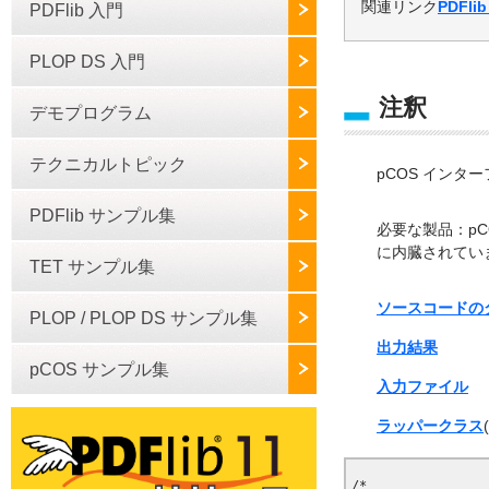
関連リンク
PDFli
PDFlib 入門
PLOP DS 入門
注釈
デモプログラム
テクニカルトピック
pCOS イン
PDFlib サンプル集
必要な製品：pCOS
に内臓されてい
TET サンプル集
ソースコードの
PLOP / PLOP DS サンプル集
出力結果
pCOS サンプル集
入力ファイル
ラッパークラス
/*
