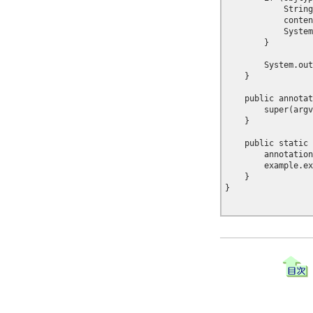
            String
            conten
            System
        }

        System.out
    }

    public annotat
        super(argv
    }

    public static 
        annotation
        example.ex
    }

}
