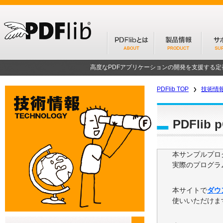
高度なPDFアプリケーションの開発を支援する
PDFlib TOP
技術情
PDFli
本サンプルプログ
実際のプログラ
本サイトで
ダウ
使いいただけま