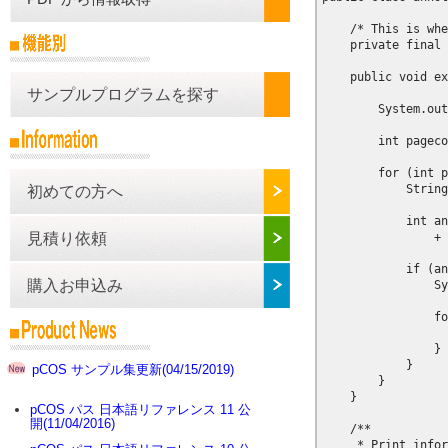
    /* This is whe
    private final 
    public void ex
サンプルプログラムを探す
        System.out
        int pageco
        for (int p
            String
初めての方へ
            int an
                + 
見積り依頼
            if (an
購入お申込み
                Sy
                fo
                  
                }

            }

pCOS サンプル集更新(04/15/2019)
        }

    }

pCOS パス 日本語リファレンス 11 公
開(11/04/2016)
    /**

     * Print infor