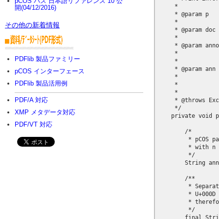
pCOS パス 日本語リファレンス 10 公
     * 

開(04/12/2016)
     * @param p

     *            
その他の新着情報
     * @param doc

     *            
     * @param anno
     *            
PDFlib 製品ファミリー
     *            
     * @param ann

pCOS インターフェース
     *            
PDFlib 製品活用例
     *            
     *            

PDF/A 対応
     * @throws Exc
     */

XMP メタデータ対応
    private void p
                  
PDF/VT 対応
        /*

         * pCOS pa
         * with n 
         */

        String ann
        /**

         * Separat
         * U+000D 
         * therefo
         */

        final Stri