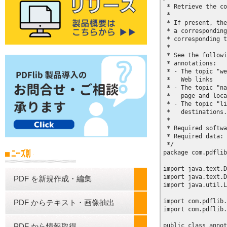
 * Retrieve the co
 * 

 * If present, the
 * a corresponding
 * corresponding t
 * 

 * See the followi
 * annotations:

 * - The topic "we
 *   Web links

 * - The topic "na
 *   page and loca
 * - The topic "li
 *   destinations.

 *

 * Required softwa
 * Required data: 
 */

package com.pdflib
import java.text.D
import java.text.D
PDF を新規作成・編集
import java.util.L
import com.pdflib.
PDF からテキスト・画像抽出
import com.pdflib.
public class annot
PDF から情報取得