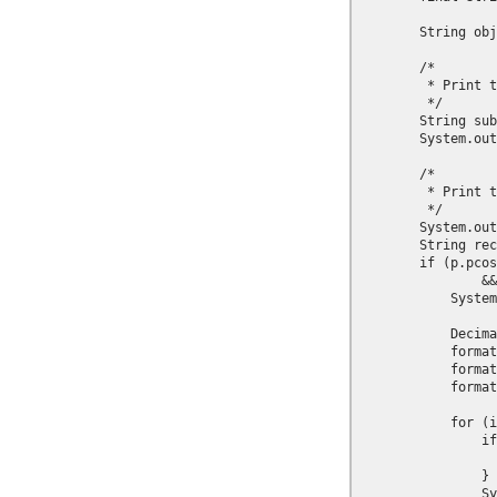
        String obj
        /*

         * Print t
         */

        String sub
        System.out
        /*

         * Print t
         */

        System.out
        String rec
        if (p.pcos
                &&
            System
            Decima
            format
            format
            format
            for (i
                if
                  
                }

                Sy