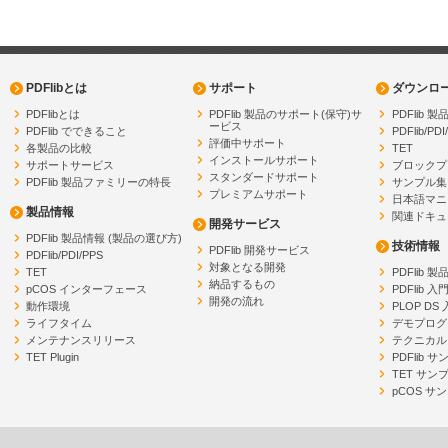
PDFlibとは
サポート
ダウンロ
PDFlibとは
PDFlib 製品のサポート(保守)サ
PDFlib
ービス
PDFlib でできること
PDFlib/PDI
評価中サポート
各製品の比較
TET
インストールサポート
サポートサービス
ブロックプ
スタンダードサポート
PDFlib 製品ファミリーの特長
サンプル集
プレミアムサポート
日本語マニ
製品情報
関連ドキュ
開発サービス
PDFlib 製品情報 (製品の選び方)
技術情報
PDFlib 開発サービス
PDFlib/PDI/PPS
対象となる開発
TET
PDFlib 
納品するもの
pCOS インターフェース
PDFlib 入
開発の流れ
動作環境
PLOP DS
ライフタイム
デモプログ
メンテナンスリリース
テクニカル
TET Plugin
PDFlib 
TET サン
pCOS サ