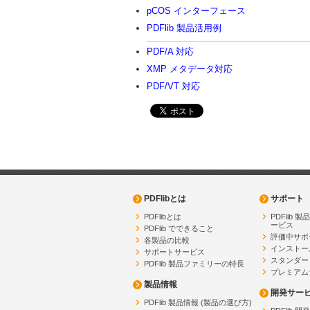
pCOS インターフェース
PDFlib 製品活用例
PDF/A 対応
XMP メタデータ対応
PDF/VT 対応
PDFlibとは
サポート
PDFlibとは
PDFlib 
ービス
PDFlib でできること
評価中サポ
各製品の比較
インストー
サポートサービス
スタンダー
PDFlib 製品ファミリーの特長
プレミアム
製品情報
開発サー
PDFlib 製品情報 (製品の選び方)