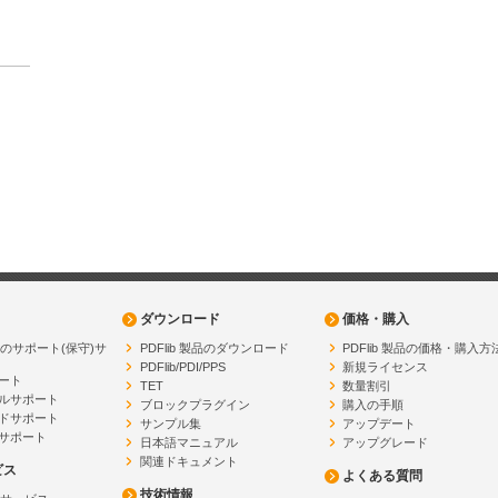
ダウンロード
価格・購入
製品のサポート(保守)サ
PDFlib 製品のダウンロード
PDFlib 製品の価格・購入方
PDFlib/PDI/PPS
新規ライセンス
ート
TET
数量割引
ルサポート
ブロックプラグイン
購入の手順
ドサポート
サンプル集
アップデート
サポート
日本語マニュアル
アップグレード
関連ドキュメント
ビス
よくある質問
技術情報