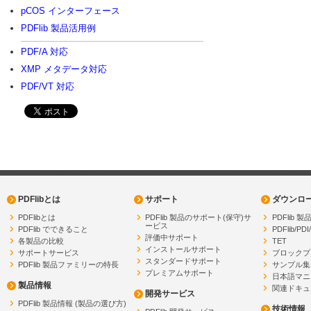
pCOS インターフェース
PDFlib 製品活用例
PDF/A 対応
XMP メタデータ対応
PDF/VT 対応
PDFlibとは
サポート
ダウンロ
PDFlibとは
PDFlib 製品のサポート(保守)サ
PDFlib
ービス
PDFlib でできること
PDFlib/PDI
評価中サポート
各製品の比較
TET
インストールサポート
サポートサービス
ブロックプ
スタンダードサポート
PDFlib 製品ファミリーの特長
サンプル集
プレミアムサポート
日本語マニ
製品情報
関連ドキュ
開発サービス
PDFlib 製品情報 (製品の選び方)
技術情報