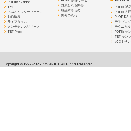
PDFlib 開発サービス
PDFlib/PDI/PPS
対象となる開発
TET
PDFlib 
納品するもの
pCOS インターフェース
PDFlib 入
開発の流れ
動作環境
PLOP DS
ライフタイム
デモプログ
メンテナンスリリース
テクニカル
TET Plugin
PDFlib 
TET サン
pCOS サ
Copyright © 1997-2026 infoTek K.K. All Rights Reserved.