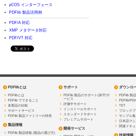
pCOS インターフェース
PDFlib 製品活用例
PDF/A 対応
XMP メタデータ対応
PDF/VT 対応
PDFlibとは
サポート
ダウンロ
PDFlibとは
PDFlib 製品のサポート(保守)サ
PDFlib
ービス
PDFlib でできること
PDFlib/PDI
評価中サポート
各製品の比較
TET
インストールサポート
サポートサービス
ブロックプ
スタンダードサポート
PDFlib 製品ファミリーの特長
サンプル集
プレミアムサポート
日本語マニ
製品情報
関連ドキュ
開発サービス
PDFlib 製品情報 (製品の選び方)
技術情報