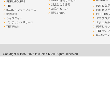
PDFlib 開発サービス
PDFlib/PDI/PPS
対象となる開発
TET
PDFlib 
納品するもの
pCOS インターフェース
PDFlib 入
開発の流れ
動作環境
PLOP DS
ライフタイム
デモプログ
メンテナンスリリース
テクニカル
TET Plugin
PDFlib 
TET サン
pCOS サ
Copyright © 1997-2026 infoTek K.K. All Rights Reserved.