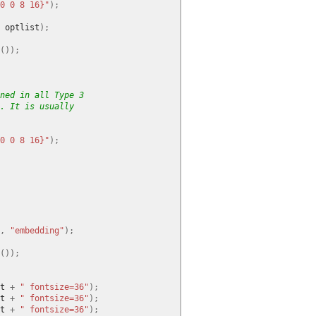
0 0 8 16}"
);
optlist
);
());
ned in all Type 3
s. It is usually
0 0 8 16}"
);
,
"embedding"
);
());
t
+
" fontsize=36"
);
t
+
" fontsize=36"
);
t
+
" fontsize=36"
);