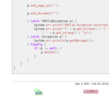
p
.
end_page_ext
(
""
);
p
.
end_document
(
""
);
}
catch
(
PDFlibException
e
)
{
System
.
err
.
print
(
"PDFlib exception occurred:
System
.
err
.
print
(
"["
+
e
.
get_errnum
()
+
"] "
": "
+
e
.
get_errmsg
()
+
"\n"
);
}
catch
(
Exception
e
)
{
System
.
err
.
println
(
e
.
getMessage
());
}
finally
{
if
(
p
!=
null
)
{
p
.
delete
();
}
}
}
}
(Apr 3, 2007 - Feb 20, 2014)