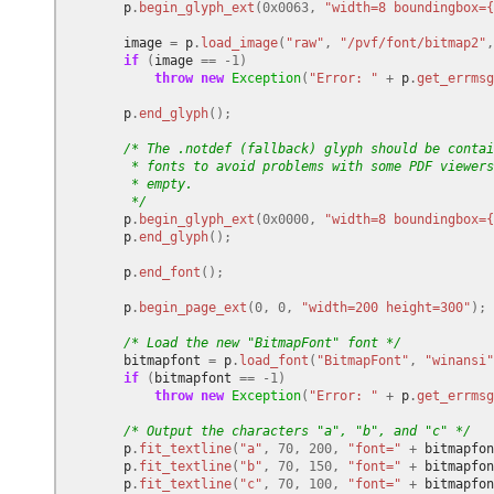
p
.
begin_glyph_ext
(
0x0063
,
"width=8 boundingbox={
image
=
p
.
load_image
(
"raw"
,
"/pvf/font/bitmap2"
,
if
(
image
==
-
1
)
throw
new
Exception
(
"Error: "
+
p
.
get_errmsg
p
.
end_glyph
();
/* The .notdef (fallback) glyph should be contai
         * fonts to avoid problems with some PDF viewer
         * empty.
         */
p
.
begin_glyph_ext
(
0x0000
,
"width=8 boundingbox={
p
.
end_glyph
();
p
.
end_font
();
p
.
begin_page_ext
(
0
,
0
,
"width=200 height=300"
);
/* Load the new "BitmapFont" font */
bitmapfont
=
p
.
load_font
(
"BitmapFont"
,
"winansi"
if
(
bitmapfont
==
-
1
)
throw
new
Exception
(
"Error: "
+
p
.
get_errmsg
/* Output the characters "a", "b", and "c" */
p
.
fit_textline
(
"a"
,
70
,
200
,
"font="
+
bitmapfon
p
.
fit_textline
(
"b"
,
70
,
150
,
"font="
+
bitmapfon
p
.
fit_textline
(
"c"
,
70
,
100
,
"font="
+
bitmapfon