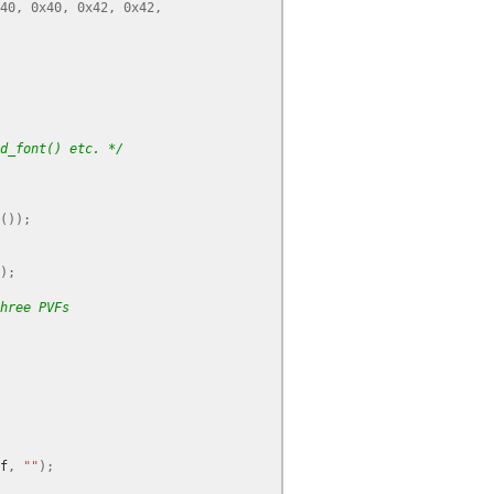
40
,
0x40
,
0x42
,
0x42
,
d_font() etc. */
());
);
hree PVFs
f
,
""
);