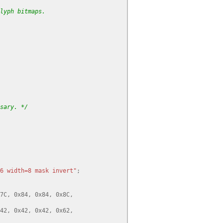
lyph bitmaps.
sary. */
6 width=8 mask invert"
;
7C
,
0x84
,
0x84
,
0x8C
,
42
,
0x42
,
0x42
,
0x62
,