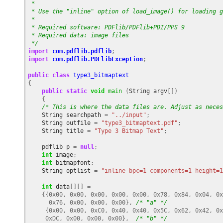
 *
 * Use the "inline" option of load_image() for loading g
 *
 * Required software: PDFlib/PDFlib+PDI/PPS 9
 * Required data: image files
 */
import
com.pdflib.pdflib
;
import
com.pdflib.PDFlibException
;
public
class
type3_bitmaptext
{
public
static
void
main
(
String
argv
[])
{
/* This is where the data files are. Adjust as neces
String
searchpath
=
"../input"
;
String
outfile
=
"type3_bitmaptext.pdf"
;
String
title
=
"Type 3 Bitmap Text"
;
pdflib
p
=
null
;
int
image
;
int
bitmapfont
;
String
optlist
=
"inline bpc=1 components=1 height=1
int
data
[][]
=
{{
0x00
,
0x00
,
0x00
,
0x00
,
0x00
,
0x78
,
0x84
,
0x04
,
0x
0x76
,
0x00
,
0x00
,
0x00
},
/* "a" */
{
0x00
,
0x00
,
0xC0
,
0x40
,
0x40
,
0x5C
,
0x62
,
0x42
,
0x
0xDC
,
0x00
,
0x00
,
0x00
},
/* "b" */