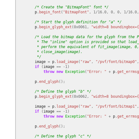
/* Create the "BitmapFont" font */
p
.
begin_font
(
"BitmapFont"
,
1
/
16.0
,
0
,
0
,
1
/
16.0
,
/* Start the glyph definition for "a" */
p
.
begin_glyph_ext
(
0x0061
,
"width=8 boundingbox={
/* Load the bitmap data for the glyph from the P
         * The "inline" option is provided so that load_
         * perform the equivalent of fit_image(image, 0,
         * close_image(image).
         */
image
=
p
.
load_image
(
"raw"
,
"/pvf/font/bitmap0"
,
if
(
image
==
-
1
)
throw
new
Exception
(
"Error: "
+
p
.
get_errmsg
p
.
end_glyph
();
/* Define the glyph "b" */
p
.
begin_glyph_ext
(
0x0062
,
"width=8 boundingbox={
image
=
p
.
load_image
(
"raw"
,
"/pvf/font/bitmap1"
,
if
(
image
==
-
1
)
throw
new
Exception
(
"Error: "
+
p
.
get_errmsg
p
.
end_glyph
();
/* Define the glyph "c" */