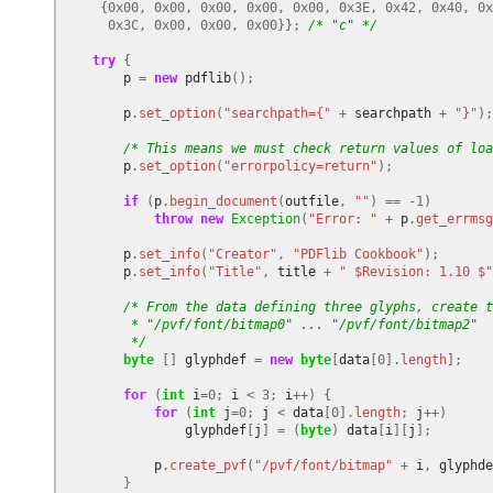
{
0x00
,
0x00
,
0x00
,
0x00
,
0x00
,
0x3E
,
0x42
,
0x40
,
0x
0x3C
,
0x00
,
0x00
,
0x00
}};
/* "c" */
try
{
p
=
new
pdflib
();
p
.
set_option
(
"searchpath={"
+
searchpath
+
"}"
);
/* This means we must check return values of loa
p
.
set_option
(
"errorpolicy=return"
);
if
(
p
.
begin_document
(
outfile
,
""
)
==
-
1
)
throw
new
Exception
(
"Error: "
+
p
.
get_errmsg
p
.
set_info
(
"Creator"
,
"PDFlib Cookbook"
);
p
.
set_info
(
"Title"
,
title
+
" $Revision: 1.10 $"
/* From the data defining three glyphs, create t
         * "/pvf/font/bitmap0" ... "/pvf/font/bitmap2"
         */
byte
[]
glyphdef
=
new
byte
[
data
[
0
].
length
];
for
(
int
i
=
0
;
i
<
3
;
i
++)
{
for
(
int
j
=
0
;
j
<
data
[
0
].
length
;
j
++)
glyphdef
[
j
]
=
(
byte
)
data
[
i
][
j
];
p
.
create_pvf
(
"/pvf/font/bitmap"
+
i
,
glyphde
}