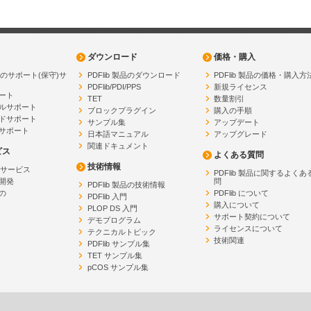
ダウンロード
価格・購入
製品のサポート(保守)サ
PDFlib 製品のダウンロード
PDFlib 製品の価格・購入方
PDFlib/PDI/PPS
新規ライセンス
ート
TET
数量割引
ルサポート
ブロックプラグイン
購入の手順
ドサポート
サンプル集
アップデート
サポート
日本語マニュアル
アップグレード
関連ドキュメント
ビス
よくある質問
技術情報
開発サービス
PDFlib 製品に関するよくあ
開発
問
PDFlib 製品の技術情報
の
PDFlib について
PDFlib 入門
購入について
PLOP DS 入門
サポート契約について
デモプログラム
ライセンスについて
テクニカルトピック
技術関連
PDFlib サンプル集
TET サンプル集
pCOS サンプル集