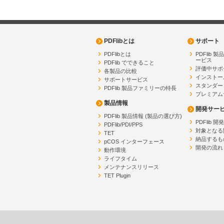
PDFlibとは
サポート
PDFlibとは
PDFlib 
ービス
PDFlib でできること
評価中サポ
各製品の比較
インストー
サポートサービス
スタンダー
PDFlib 製品ファミリーの特長
プレミアム
製品情報
開発サー
PDFlib 製品情報 (製品の選び方)
PDFlib 
PDFlib/PDI/PPS
対象となる
TET
納品するも
pCOS インターフェース
開発の流れ
動作環境
ライフタイム
メンテナンスリリース
TET Plugin