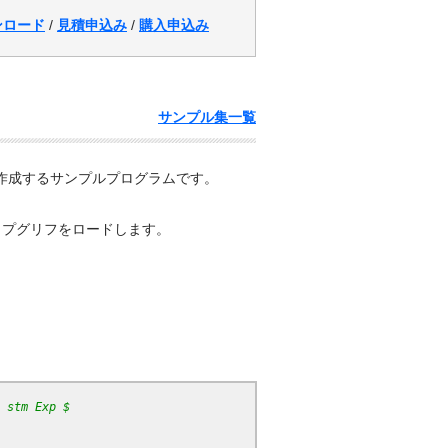
ンロード
/
見積申込み
/
購入申込み
サンプル集一覧
ントを作成するサンプルプログラムです。
ットマップグリフをロードします。
 stm Exp $