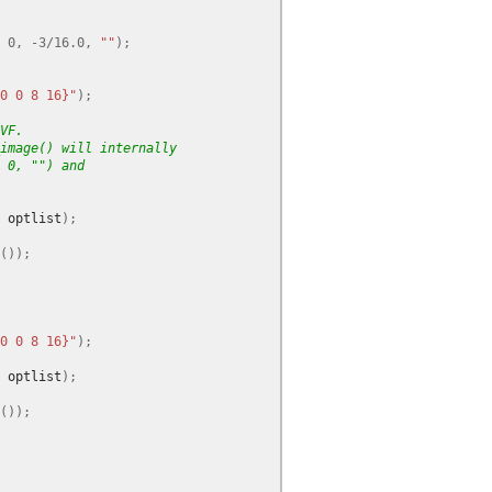
0
,
-
3
/
16.0
,
""
);
0 0 8 16}"
);
VF.
image() will internally
 0, "") and
optlist
);
());
0 0 8 16}"
);
optlist
);
());